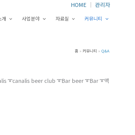
HOME
│
관리자
소개
사업분야
자료실
커뮤니티
홈
커뮤니티
Q&A
analis beer club ➰Bar beer ➰Bar ➰맥