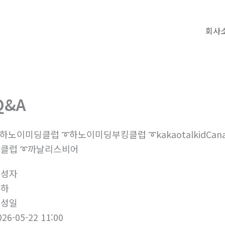
회사
Q&A
하노이미딩클럽 ➰하노이미딩부킹클럽 ➰kakaotalkidCanalis ➰c
클럽 ➰까날리스비어
작성자
하하
작성일
026-05-22 11:00