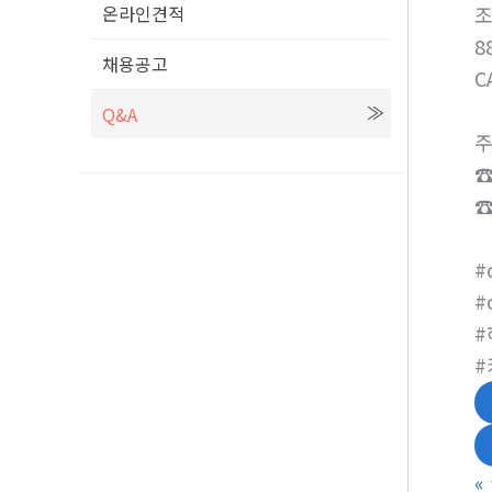
온라인견적
8
채용공고
C
Q&A
주
☎
☎
#
#
#
#
«