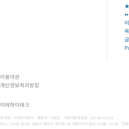
★
⏩
비
P
이용약관
개인정보처리방침
이레하이테크
회사명: 이레하이테크 대표자: 이동현
사업자등록번호:
215-86-61224
주소: 13496 경기도 성남시 분당구 장미로 42 야탑리더스빌딩 510호, 511호
전화