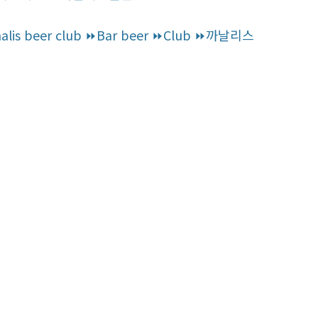
er club ⏩Bar beer ⏩‍‍Club ‍‍⏩까날리스