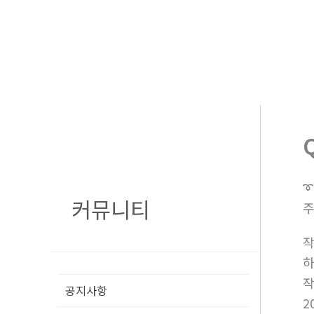
콘
텐
츠
로
건
너
뛰
기
➰
커뮤니티
주
공지사항
2