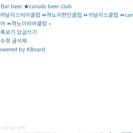
Bar beer ★canalis beer club
까날리스비어클럽 ⏩하노이한인클럽 ⏩‍‍카날리스클럽 ⏩‍canalis be
어 ‍‍⏩하노이비어클럽
»
목록보기
답글쓰기
글수정
글삭제
owered by KBoard
:
031-423-4793