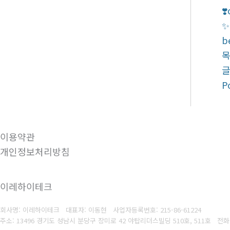
❣
✨
b
P
이용약관
개인정보처리방침
이레하이테크
회사명: 이레하이테크 대표자: 이동현
사업자등록번호:
215-86-61224
주소: 13496 경기도 성남시 분당구 장미로 42 야탑리더스빌딩 510호, 511호
전화