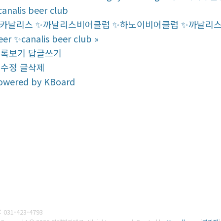
️canalis beer club
카날리스 ✨까날리스비어클럽 ✨하노이비어클럽 ✨까날리스비어 ✨
eer ✨canalis beer club
»
목록보기
답글쓰기
글수정
글삭제
owered by KBoard
:
031-423-4793