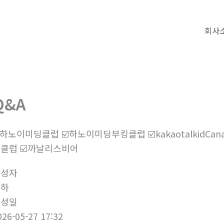
회사
Q&A
️하노이미딩클럽 ☑️하노이미딩부킹클럽 ☑️kakaotalkidCanalis ☑️c
클럽 ☑️까날리스비어
작성자
하하
작성일
026-05-27 17:32