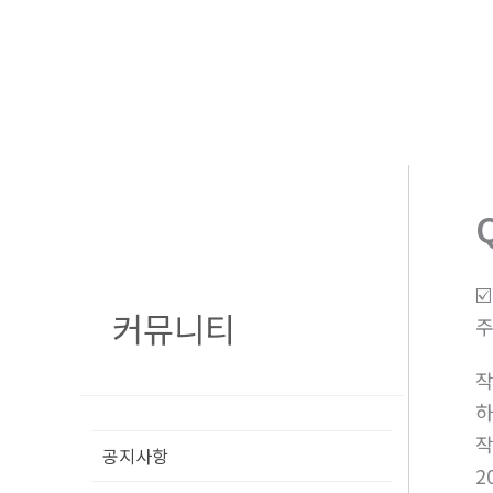
콘
텐
츠
로
건
너
뛰
기
☑
커뮤니티
주
공지사항
2