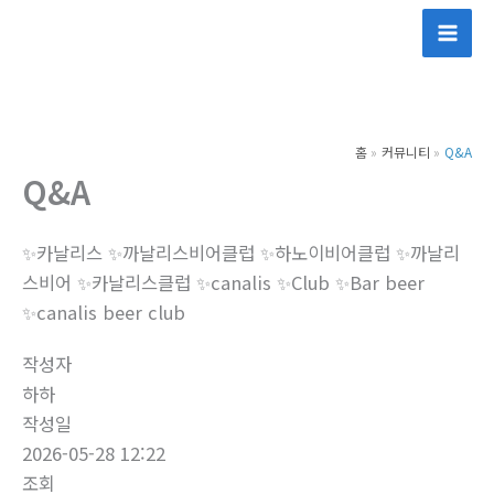
콘
텐
츠
로
건
홈
커뮤니티
Q&A
너
Q&A
뛰
기
✨카날리스 ✨까날리스비어클럽 ✨하노이비어클럽 ✨까날리
스비어 ✨카날리스클럽 ✨canalis ✨Club ✨Bar beer
✨canalis beer club
작성자
하하
작성일
2026-05-28 12:22
조회