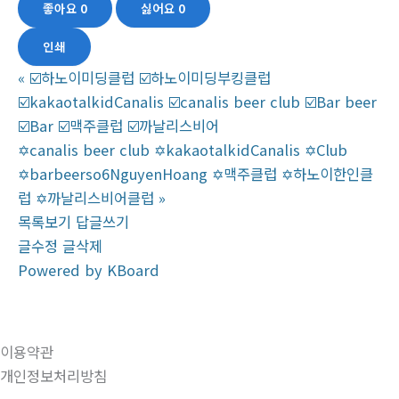
좋아요
0
싫어요
0
인쇄
«
☑️하노이미딩클럽 ☑️하노이미딩부킹클럽
☑️kakaotalkidCanalis ☑️canalis beer club ☑️Bar beer
☑️Bar ☑️맥주클럽 ☑️까날리스비어
✡️canalis beer club ✡️kakaotalkidCanalis ✡️Club
✡️barbeerso6NguyenHoang ✡️맥주클럽 ✡️하노이한인클
럽 ✡️까날리스비어클럽
»
목록보기
답글쓰기
글수정
글삭제
Powered by KBoard
이용약관
개인정보처리방침