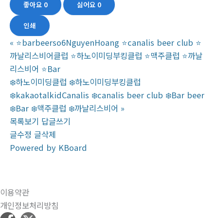
좋아요
0
싫어요
0
인쇄
«
⭐️barbeerso6NguyenHoang ⭐️canalis beer club ⭐️
까날리스비어클럽 ⭐️하노이미딩부킹클럽 ⭐️맥주클럽 ⭐️까날
리스비어 ⭐️Bar
❄️하노이미딩클럽 ❄️하노이미딩부킹클럽
❄️kakaotalkidCanalis ❄️canalis beer club ❄️Bar beer
❄️Bar ❄️맥주클럽 ❄️까날리스비어
»
목록보기
답글쓰기
글수정
글삭제
Powered by KBoard
이용약관
개인정보처리방침