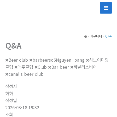
콘
텐
츠
로
건
홈
커뮤니티
Q&A
너
Q&A
뛰
기
❌Beer club ❌barbeerso6NguyenHoang ❌하노이미딩
클럽 ❌맥주클럽 ❌Club ❌Bar beer ❌까날리스비어
❌canalis beer club
작성자
하하
작성일
2026-03-18 19:32
조회