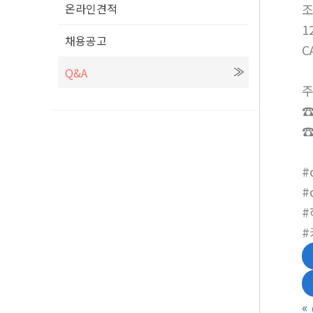
온라인견적
1
채용공고
C
Q&A
주
☎
☎
#
#
#
#
«