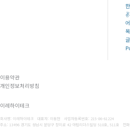
✌
어
P
이용약관
개인정보처리방침
이레하이테크
회사명: 이레하이테크 대표자: 이동현
사업자등록번호:
215-86-61224
주소: 13496 경기도 성남시 분당구 장미로 42 야탑리더스빌딩 510호, 511호
전화