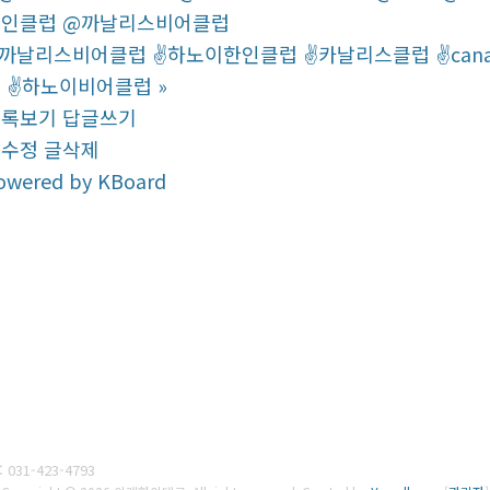
한인클럽 @까날리스비어클럽
까날리스비어클럽 ✌하노이한인클럽 ✌‍‍카날리스클럽 ✌‍canalis bee
 ‍‍✌하노이비어클럽
»
목록보기
답글쓰기
글수정
글삭제
owered by KBoard
:
031-423-4793