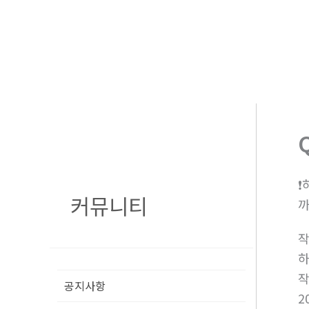
콘
텐
츠
로
건
너
뛰
기
❗
커뮤니티
공지사항
2