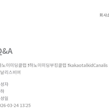
회사
Q&A
하노이미딩클럽 ❗하노이미딩부킹클럽 ❗kakaotalkidCanalis ❗cana
까날리스비어
작성자
하하
작성일
026-03-24 13:25