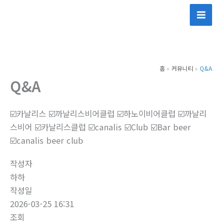
콘
텐
츠
로
건
홈
커뮤니티
Q&A
너
Q&A
뛰
기
☑️카날리스 ☑️까날리스비어클럽 ☑️하노이비어클럽 ☑️까날리
스비어 ☑️카날리스클럽 ☑️canalis ☑️Club ☑️Bar beer
☑️canalis beer club
작성자
하하
작성일
2026-03-25 16:31
조회