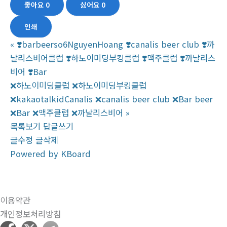
좋아요
0
싫어요
0
인쇄
«
❣️barbeerso6NguyenHoang ❣️canalis beer club ❣️까
날리스비어클럽 ❣️하노이미딩부킹클럽 ❣️맥주클럽 ❣️까날리스
비어 ❣️Bar
❌하노이미딩클럽 ❌하노이미딩부킹클럽
❌kakaotalkidCanalis ❌canalis beer club ❌Bar beer
❌Bar ❌맥주클럽 ❌까날리스비어
»
목록보기
답글쓰기
글수정
글삭제
Powered by KBoard
이용약관
개인정보처리방침