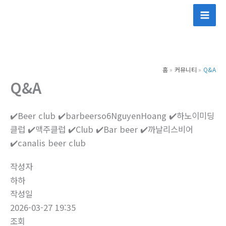
콘
텐
츠
로
건
홈
커뮤니티
Q&A
너
Q&A
뛰
기
✔️Beer club ✔️barbeerso6NguyenHoang ✔️하노이미딩
클럽 ✔️맥주클럽 ✔️Club ✔️Bar beer ✔️까날리스비어
✔️canalis beer club
작성자
하하
작성일
2026-03-27 19:35
조회