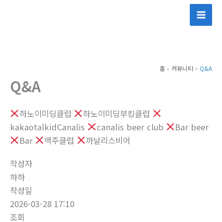
콘
텐
츠
로
건
홈
커뮤니티
Q&A
너
Q&A
뛰
기
하노이미딩클럽
하노이미딩부킹클럽
kakaotalkidCanalis
canalis beer club
Bar beer
Bar
맥주클럽
까날리스비어
작성자
하하
작성일
2026-03-28 17:10
조회