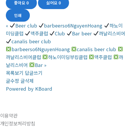
좋아요
0
싫어요
0
인쇄
«
Beer club
barbeerso6NguyenHoang
하노이
미딩클럽
맥주클럽
Club
Bar beer
까날리스비어
canalis beer club
barbeerso6NguyenHoang
canalis beer club
까날리스비어클럽
하노이미딩부킹클럽
맥주클럽
까
날리스비어
Bar
»
목록보기
답글쓰기
글수정
글삭제
Powered by KBoard
이용약관
개인정보처리방침