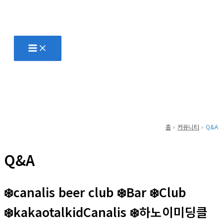
콘
텐
츠
로
건
너
뛰
기
홈
커뮤니티
Q&A
Q&A
❄️canalis beer club ❄️Bar ❄️Club
❄️kakaotalkidCanalis ❄️하노이미딩클