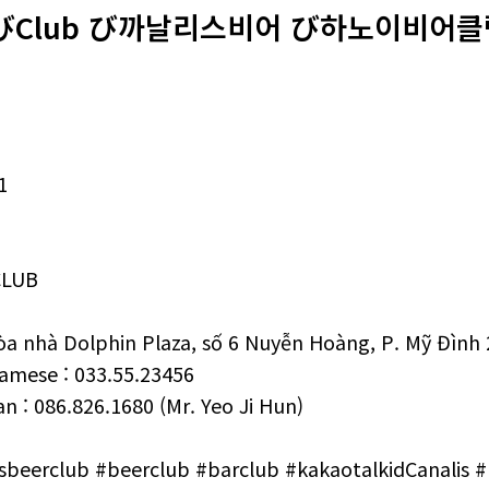
 び‍‍Club ‍‍び까날리스비어 ‍‍び하노이비어
1
CLUB
a nhà Dolphin Plaza, số 6 Nuyễn Hoàng, P. Mỹ Đình
amese : 033.55.23456
n : 086.826.1680 (Mr. Yeo Ji Hun)
isbeerclub #beerclub #barclub #kakaotalkidCanalis 