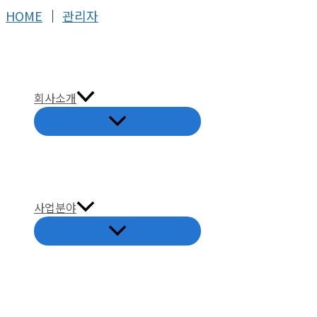
콘
HOME
│
관리자
텐
츠
로
건
회사소개
너
뛰
기
사업분야