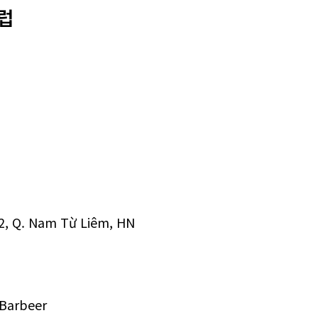
클럽
 2, Q. Nam Từ Liêm, HN
#Barbeer