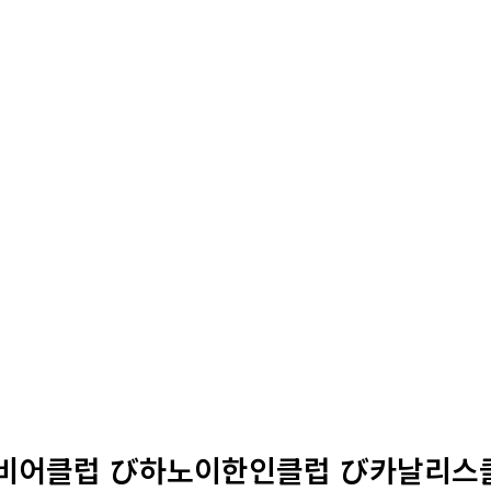
클럽 び하노이한인클럽 び‍‍카날리스클럽 び‍