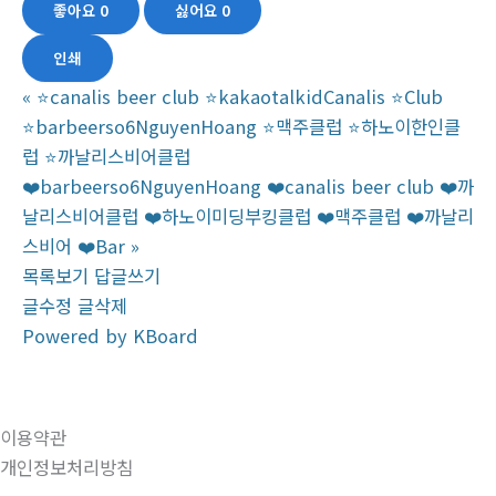
좋아요
0
싫어요
0
인쇄
«
⭐️canalis beer club ⭐️kakaotalkidCanalis ⭐️Club
⭐️barbeerso6NguyenHoang ⭐️맥주클럽 ⭐️하노이한인클
럽 ⭐️까날리스비어클럽
❤️barbeerso6NguyenHoang ❤️canalis beer club ❤️까
날리스비어클럽 ❤️하노이미딩부킹클럽 ❤️맥주클럽 ❤️까날리
스비어 ❤️Bar
»
목록보기
답글쓰기
글수정
글삭제
Powered by KBoard
이용약관
개인정보처리방침