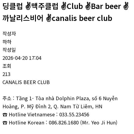
딩클럽 ✌맥주클럽 ✌Club ✌Bar beer ✌
까날리스비어 ✌canalis beer club
작성자
하하
작성일
2026-04-20 17:04
조회
213
CANALIS BEER CLUB
주소 : Tầng 1- Tòa nhà Dolphin Plaza, số 6 Nuyễn
Hoàng, P. Mỹ Đình 2, Q. Nam Từ Liêm, HN
☎ Hotline Vietnamese : 033.55.23456
☎ Hotline Korean : 086.826.1680 (Mr. Yeo Ji Hun)