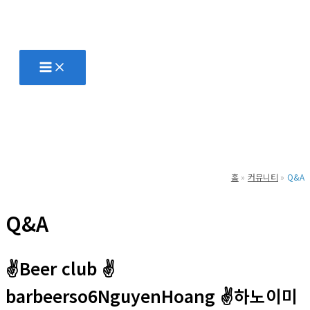
콘
텐
츠
로
건
너
뛰
기
홈
커뮤니티
Q&A
Q&A
✌Beer club ✌
barbeerso6NguyenHoang ✌하노이미