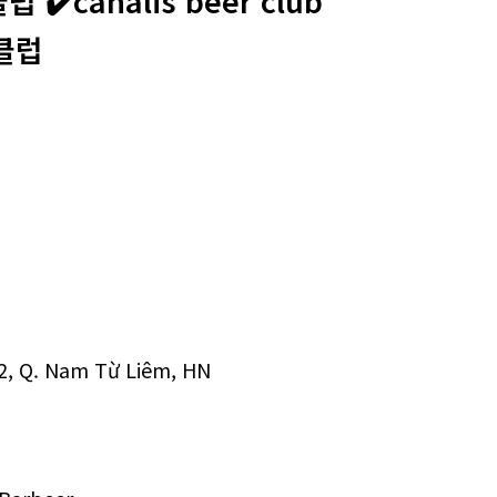
‍canalis beer club
어클럽
 2, Q. Nam Từ Liêm, HN