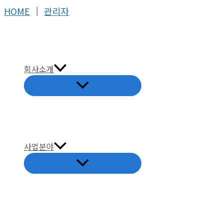
콘
HOME
│
관리자
텐
츠
로
건
회사소개
너
뛰
기
사업분야