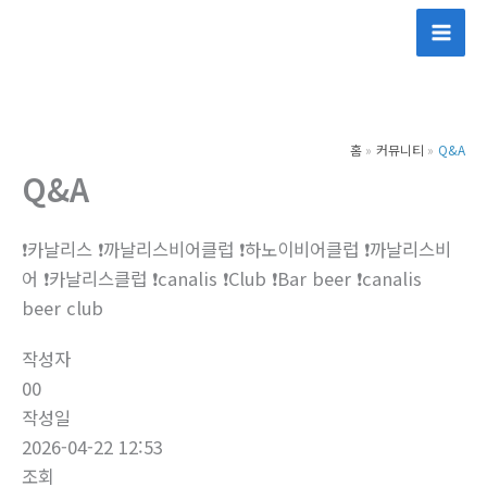
콘
텐
츠
로
건
홈
커뮤니티
Q&A
너
Q&A
뛰
기
❗카날리스 ❗까날리스비어클럽 ❗하노이비어클럽 ❗까날리스비
어 ❗카날리스클럽 ❗canalis ❗Club ❗Bar beer ❗canalis
beer club
작성자
00
작성일
2026-04-22 12:53
조회