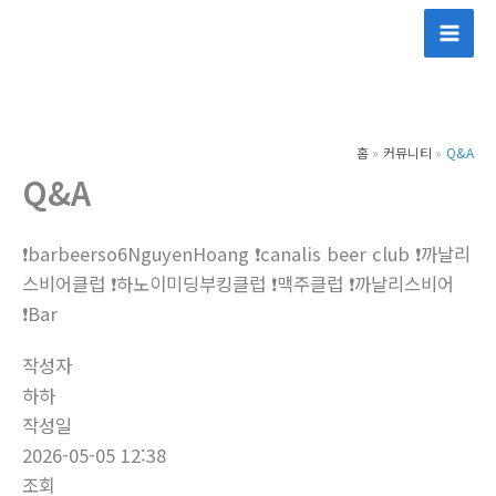
콘
텐
츠
로
건
홈
커뮤니티
Q&A
너
Q&A
뛰
기
❗barbeerso6NguyenHoang ❗canalis beer club ❗까날리
스비어클럽 ❗하노이미딩부킹클럽 ❗맥주클럽 ❗까날리스비어
❗Bar
작성자
하하
작성일
2026-05-05 12:38
조회