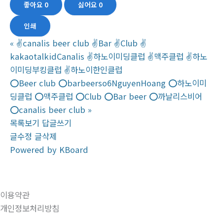
좋아요
0
싫어요
0
인쇄
«
✌canalis beer club ✌Bar ✌Club ✌
kakaotalkidCanalis ✌하노이미딩클럽 ✌맥주클럽 ✌하노
이미딩부킹클럽 ✌하노이한인클럽
⭕️Beer club ⭕️barbeerso6NguyenHoang ⭕️하노이미
딩클럽 ⭕️맥주클럽 ⭕️Club ⭕️Bar beer ⭕️까날리스비어
⭕️canalis beer club
»
목록보기
답글쓰기
글수정
글삭제
Powered by KBoard
이용약관
개인정보처리방침