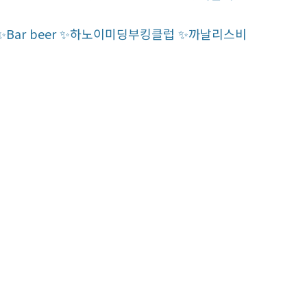
Hoang ✨Bar beer ✨하노이미딩부킹클럽 ✨까날리스비