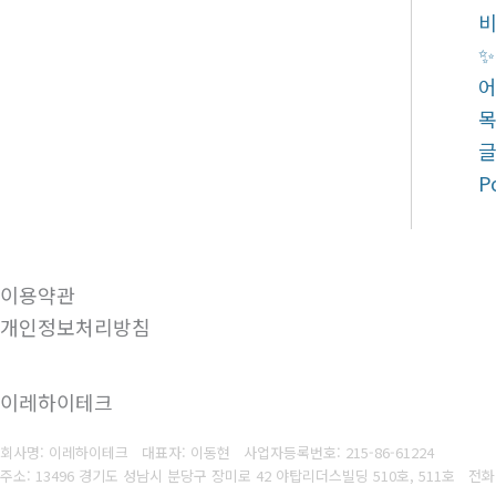
비
✨
어
P
이용약관
개인정보처리방침
이레하이테크
회사명: 이레하이테크 대표자: 이동현
사업자등록번호:
215-86-61224
주소: 13496 경기도 성남시 분당구 장미로 42 야탑리더스빌딩 510호, 511호
전화