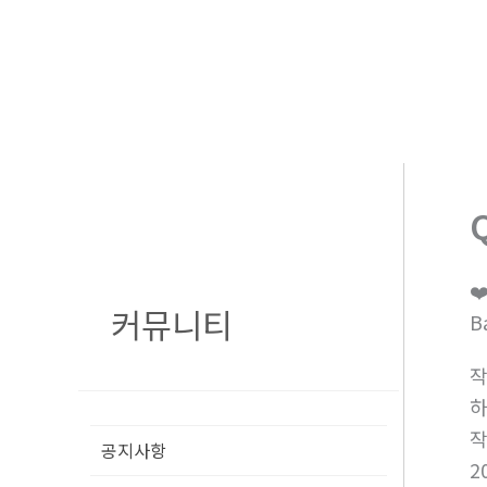
콘
텐
츠
로
건
너
뛰
기
❤
커뮤니티
B
공지사항
2