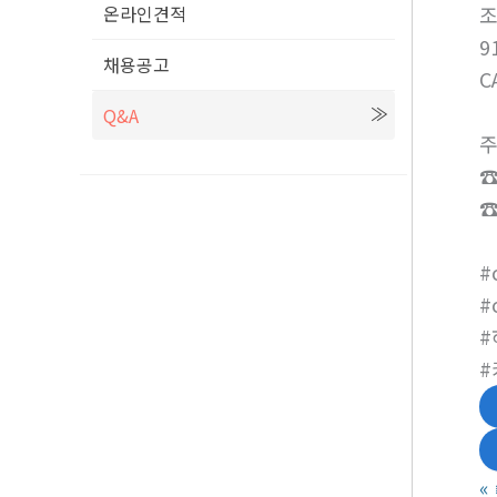
온라인견적
9
채용공고
C
Q&A
주
☎
☎
#
#
#
#
«