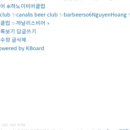
어 ‍‍❄️하노이비어클럽
club ✨canalis beer club ✨barbeerso6Nguyen
클럽 ✨까날리스비어
»
목록보기
답글쓰기
글수정
글삭제
owered by KBoard
:
031-423-4793