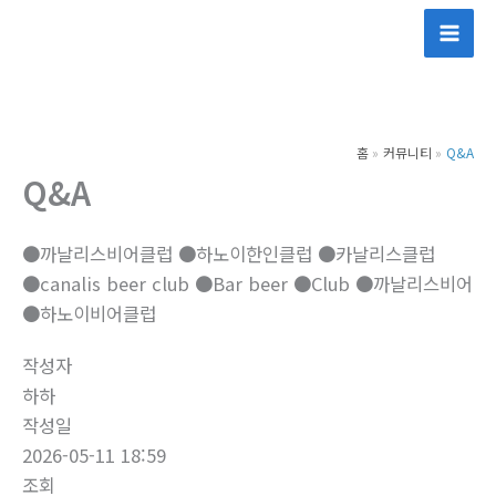
콘
텐
츠
로
건
홈
커뮤니티
Q&A
너
Q&A
뛰
기
●까날리스비어클럽 ●하노이한인클럽 ●‍‍카날리스클럽
●‍canalis beer club ●Bar beer ●‍‍Club ‍‍●까날리스비어
‍‍●하노이비어클럽
작성자
하하
작성일
2026-05-11 18:59
조회