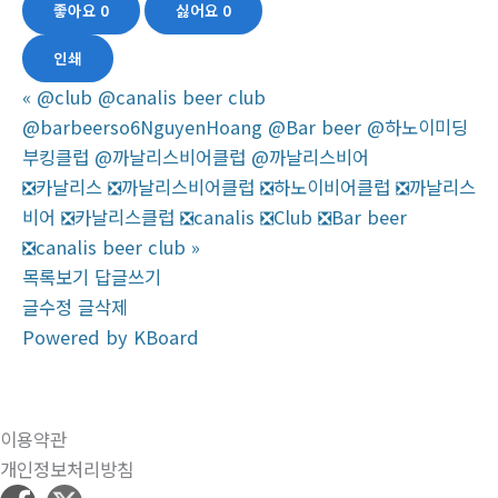
좋아요
0
싫어요
0
인쇄
«
@club @canalis beer club
@barbeerso6NguyenHoang @Bar beer @하노이미딩
부킹클럽 @까날리스비어클럽 @까날리스비어
❎카날리스 ❎까날리스비어클럽 ❎하노이비어클럽 ❎까날리스
비어 ❎카날리스클럽 ❎canalis ❎Club ❎Bar beer
❎canalis beer club
»
목록보기
답글쓰기
글수정
글삭제
Powered by KBoard
이용약관
개인정보처리방침