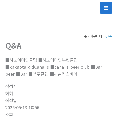
콘
텐
츠
로
건
홈
커뮤니티
Q&A
너
Q&A
뛰
기
■하노이미딩클럽 ■하노이미딩부킹클럽
■kakaotalkidCanalis ■canalis beer club ■Bar
beer ■Bar ■맥주클럽 ■까날리스비어
작성자
하하
작성일
2026-05-13 10:56
조회