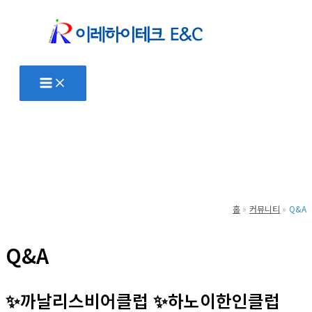
콘
텐
츠
로
건
너
뛰
기
홈
커뮤니티
Q&A
Q&A
✨까날리스비어클럽 ✨하노이한인클럽