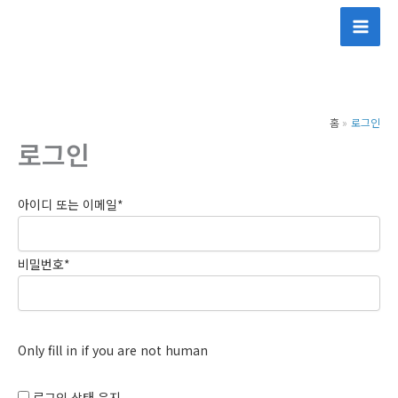
콘
텐
츠
로
건
홈
로그인
너
로그인
뛰
기
아이디 또는 이메일
*
비밀번호
*
Only fill in if you are not human
로그인 상태 유지