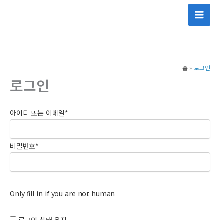
콘
텐
츠
로
건
홈
로그인
너
로그인
뛰
기
아이디 또는 이메일
*
비밀번호
*
Only fill in if you are not human
로그인 상태 유지