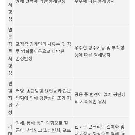
융해 반복에 의한 동해발생
우수에 따른 동해방지
저
항
성
염
분
침
포장층 경계면의 체류수 및 침
우수한 방수기능 및 부착성
투
투 염화물이온으로 바닥판
능에 따른 염해방지
저
손상발생
항
성
변
형
러팅, 종단방향 요철등과 같은
공용 중 변형이 없어 평탄성
저
변형에 의해 평탄성이 조기 저
의 지속적인 유지
항
하
성
염해, 동해 등의 영향으로 철
기
신 • 구 콘크리트 일체화 및
근이 부식되고 소성변형, 포트
대
내구성능 향상으로 염해, 동