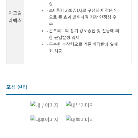
상
초미립(1380Å)자로 구성되어 적은 양
아크릴
으로 큰 효과 발휘하며 저장 안정성 우
라텍스
수
콘크리트의 장기 강도증진 및 진동에 의
한 균열발생 억제
우수한 부착력으로 기존 바닥판과 일체
화 시공
포장 원리