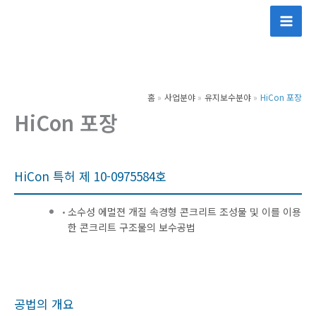
콘
텐
츠
로
건
홈
사업분야
유지보수분야
HiCon 포장
너
HiCon 포장
뛰
기
HiCon 특허 제 10-0975584호
소수성 에멀젼 개질 속경형 콘크리트 조성물 및 이를 이용
한 콘크리트 구조물의 보수공법
공법의 개요