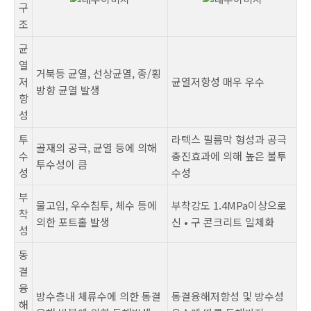
구
조
균
열
거북등 균열, 선상균열, 종/횡
저
균열저항성 매우 우수
방향 균열 발생
항
성
투
라텍스 필름막 형성과 공극
골재의 공극, 균열 등에 의해
수
충진효과에 의해 높은 불투
투수성이 큼
성
수성
부
물고임, 우수침투, 체수 등에
부착강도 1.4MPa이상으로
착
의한 포트홀 발생
신 • 구 콘크리트 일체화
성
동
결
융
방수층내 체류수에 의한 동결
동결융해저항성 및 방수성
해