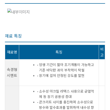
재료 특징
비
재료명
특징
고
양생 기간이 짧아 조기개통이 가능하고
속경형
기존 바닥판 과의 부착력이 탁월
시멘트
장기에 걸쳐 안정된 강도를 발현
소수성 아크릴 라텍스 사용으로 균열억
제 등 장기 공용성 증대
콘크리트 사이를 충진하며 소수성으로
방수와 발수효과를 발휘하여 내수성 향