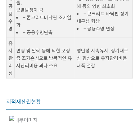
홀,
공
해 등의 영향 최소화
균열발생이 큼
용
– 콘크리트 바닥판 장기
– 콘크리트바닥판 조기열
수
내구성 향상
화
명
– 공용수명 연장
– 공용수명단축
유
지
변형 및 탈락 등에 의한 포장
평탄성 지속유지, 장기내구
관
층 조기손상으로 반복적인 유
성 향상으로 유지관리비용
리
지관리비용 과다 소요
대폭 절감
성
지적재산권현황