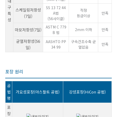
내
구
SS 13 72 44
스케일링저항성
적정
A법
만족
특
등급이상
(7일)
(56사이클)
성
ASTM C 779
마모저항성(7일)
2mm 이하
만족
B 법
균열저항성(56
AASHTO PP
구속건조수축 균
만족
34 99
열없음
일)
포장 원리
공
법
가요성포장(아스팔트 공법)
강성포장(HiCon 공법)
명
포
장