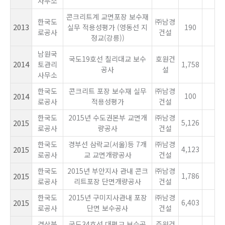
사무소
콘크리트계 교면포장 보수재
한국도
㈜남경
2013
실무 적용성평가 (영동선 지
190
로공사
건설
정교(강릉))
남원국
국도19호선 칠리대교 보수
호원건
2014
토관리
1,758
공사
설
사무소
한국도
콘크리트 포장 보수재 실무
㈜남경
2014
100
로공사
적용성평가
건설
한국도
2015년 수도권본부 교면개
㈜남경
2015
5,126
로공사
량공사
건설
한국도
경부선 삼락교(서울)등 7개
㈜남경
2015
4,123
로공사
교 교면개량공사
건설
한국도
2015년 부안지사 관내 콘크
㈜남경
2015
1,786
로공사
리트포장 단면개량공사
건설
한국도
2015년 구미지사관내 포장
㈜남경
2015
6,403
로공사
단면 보수공사
건설
경상북
국도34호선 대평교 보수공
주원건