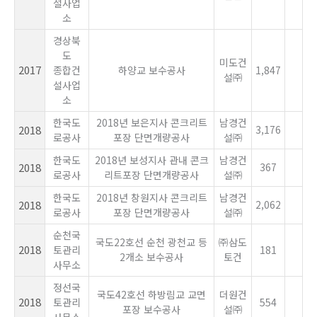
설사업
소
경상북
도
미도건
2017
종합건
하양교 보수공사
1,847
설㈜
설사업
소
한국도
2018년 보은지사 콘크리트
남경건
2018
3,176
로공사
포장 단면개량공사
설㈜
한국도
2018년 보성지사 관내 콘크
남경건
2018
367
로공사
리트포장 단면개량공사
설㈜
한국도
2018년 창원지사 콘크리트
남경건
2018
2,062
로공사
포장 단면개량공사
설㈜
순천국
국도22호선 순천 광천교 등
㈜삼도
2018
토관리
181
2개소 보수공사
토건
사무소
정선국
국도42호선 하방림교 교면
더원건
2018
토관리
554
포장 보수공사
설㈜
사무소