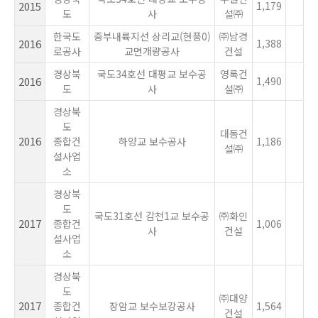
2015
1,179
도
사
설㈜
한국도
중부내륙지선 상리교(현풍0)
㈜남경
2016
1,388
로공사
교면개량공사
건설
경상북
국도34호선 대평교 보수공
영록건
2016
1,490
도
사
설㈜
경상북
도
대동건
2016
종합건
하양교 보수공사
1,186
설㈜
설사업
소
경상북
도
국도31호선 감천1교 보수공
㈜화인
2017
종합건
1,006
사
건설
설사업
소
경상북
도
㈜대양
2017
종합건
장암교 보수보강공사
1,564
건설