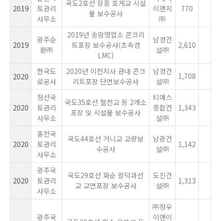
국도2호선 장흥 호계교 시설
2019
토관리
이앤지
770
물 보수공사
사무소
㈜
2019년 송암영업소 콘크리
광주순
남경건
2019
트포장 보수공사(초속경
2,610
환㈜
설㈜
LMC)
한국도
2020년 이천지사 관내 콘크
남경건
2020
1,708
로공사
리트포장 단면보수공사
설㈜
정선국
티에스
국도35호선 혈천교 등 2개소
2020
토관리
종합건
1,343
포장 및 시설물 보수공사
사무소
설㈜
홍천국
국도44호선 거니교 교량보
남광건
2020
토관리
1,142
수공사
설㈜
사무소
광주국
국도29호선 화순 람덕과선
도진건
2020
토관리
1,313
교 교면포장 보수공사
설㈜
사무소
㈜정우
광주국
이앤이