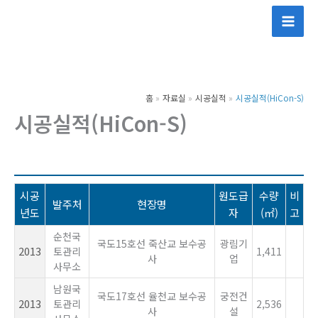
콘
텐
츠
로
건
홈
자료실
시공실적
시공실적(HiCon-S)
너
시공실적(HiCon-S)
뛰
기
시공
원도급
수량
비
발주처
현장명
년도
자
(㎡)
고
순천국
국도15호선 죽산교 보수공
광림기
2013
토관리
1,411
사
업
사무소
남원국
국도17호선 율천교 보수공
궁전건
2013
토관리
2,536
사
설