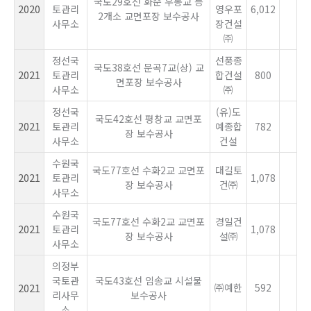
국도29호선 화순 우봉교 등
2020
토관리
영우포
6,012
2개소 교면포장 보수공사
사무소
장건설
㈜
정선국
선풍종
국도38호선 문곡7교(상) 교
2021
토관리
합건설
800
면포장 보수공사
사무소
㈜
정선국
(유)도
국도42호선 평창교 교면포
2021
토관리
예종합
782
장 보수공사
사무소
건설
수원국
국도77호선 수화2교 교면포
대길토
2021
토관리
1,078
장 보수공사
건㈜
사무소
수원국
국도77호선 수화2교 교면포
경일건
2021
토관리
1,078
장 보수공사
설㈜
사무소
의정부
국토관
국도43호선 임송교 시설물
2021
㈜예한
592
리사무
보수공사
소