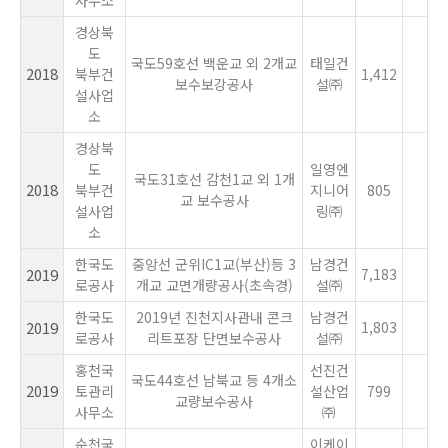
경상북
도
국도59호선 백운교 외 2개교
태일건
2018
북부건
1,412
보수보강공사
설㈜
설사업
소
경상북
도
일영엔
국도31호선 감천1교 외 1개
2018
북부건
지니어
805
교 보수공사
설사업
링㈜
소
한국도
중앙선 군위IC1교(부산)등 3
남경건
2019
7,183
로공사
개교 교면개량공사(초속경)
설㈜
한국도
2019년 진천지사관내 콘크
남경건
2019
1,803
로공사
리트포장 단면보수공사
설㈜
홍천국
선진건
국도44호선 남북교 등 4개소
2019
토관리
설산업
799
교량보수공사
사무소
㈜
순천국
이케이