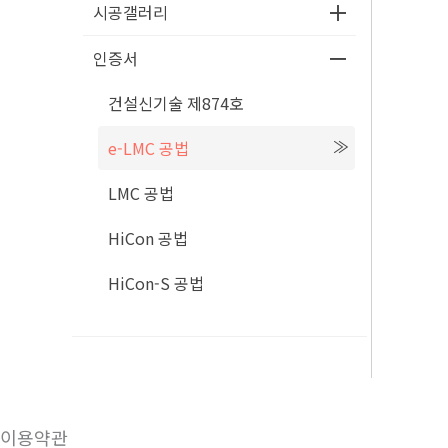
시공갤러리
인증서
건설신기술 제874호
e-LMC 공법
LMC 공법
HiCon 공법
HiCon-S 공법
이용약관