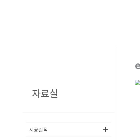
콘
텐
츠
로
건
너
뛰
기
자료실
시공실적