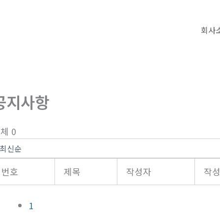
회사
공지사항
체 0
번호
제목
작성자
작
1