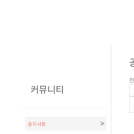
콘
텐
츠
로
건
너
뛰
기
전
커뮤니티
공지사항