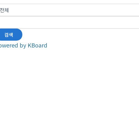
검색
owered by KBoard