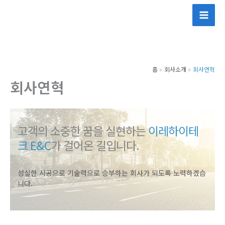
콘
텐
츠
로
건
홈
회사소개
회사연혁
너
회사연혁
뛰
기
고객의 소중한 꿈을 실현하는
이레하이테
크 E&C
가 걸어온 길입니다.
성실한 시공으로 기술력으로 승부하는 회사가 되도록 노력하겠습
니다.